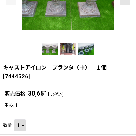
キャストアイロン プランタ（中） １個
[
7444526
]
30,651
販売価格
:
円
(税込)
重み
:
1
数量
: