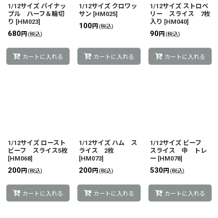
1/12サイズ パイナッ
1/12サイズ クロワッ
1/12サイズ ストロベ
プル ハーフ＆輪切
サン
[
HM025
]
リー スライス 7枚
り
[
HM023
]
入り
[
HM040
]
100
円
(税込)
680
90
円
円
(税込)
(税込)
カートに入れる
カートに入れる
カートに入れる
1/12サイズ ロースト
1/12サイズ ハム ス
1/12サイズ ビーフ
ビーフ スライス5枚
ライス 2枚
スライス 中 トレ
[
HM068
]
[
HM073
]
ー
[
HM078
]
200
200
530
円
円
円
(税込)
(税込)
(税込)
カートに入れる
カートに入れる
カートに入れる