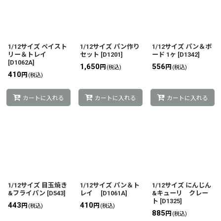
並び順
:
絞り込む
1/12サイズ ペイスト
1/12サイズ パン作り
1/12サイズ パン＆ボ
リー＆トレイ
セット
[
D1201
]
ード 1ヶ
[
D1342
]
[
D1062A
]
1,650
556
円
円
(税込)
(税込)
410
円
(税込)
カートに入れる
カートに入れる
カートに入れる
1/12サイズ 目玉焼き
1/12サイズ パン＆ト
1/12サイズ にんじん
&フライパン
[
D543
]
レイ
[
D1061A
]
&キューリ クレー
ト
[
D1325
]
443
410
円
円
(税込)
(税込)
885
円
(税込)