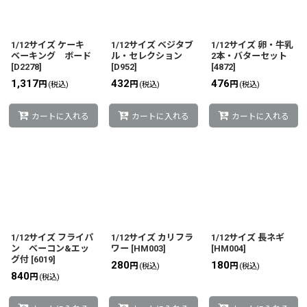
1/12サイズ ケーキ
1/12サイズ ベジタブ
1/12サイズ 卵・牛乳
ベーキング ボード
ル・セレクション
2本・バターセット
[
D2278
]
[
D952
]
[
4872
]
1,317
432
476
円
円
円
(税込)
(税込)
(税込)
カートに入れる
カートに入れる
カートに入れる
1/12サイズ フライパ
1/12サイズ カリフラ
1/12サイズ 長ネギ
ン ベーコン&エッ
ワー
[
HM003
]
[
HM004
]
グ付
[
6019
]
280
180
円
円
(税込)
(税込)
840
円
(税込)