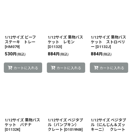
1/12サイズ ビーフ
1/12サイズ 果物バス
1/12サイズ 果物バス
ステーキ トレー
ケット レモン
ケット ストロベリ
[
HM079
]
[
D1132I
]
ー
[
D1132J
]
530
884
884
円
円
円
(税込)
(税込)
(税込)
カートに入れる
カートに入れる
カートに入れる
1/12サイズ 果物バス
1/12サイズ ベジタブ
1/12サイズ ベジタブ
ケット バナナ
ル（パンプキン）
ル（にんじん＆ズッ
[
D1132K
]
クレート
[
D1019NB
]
キーニ） クレート