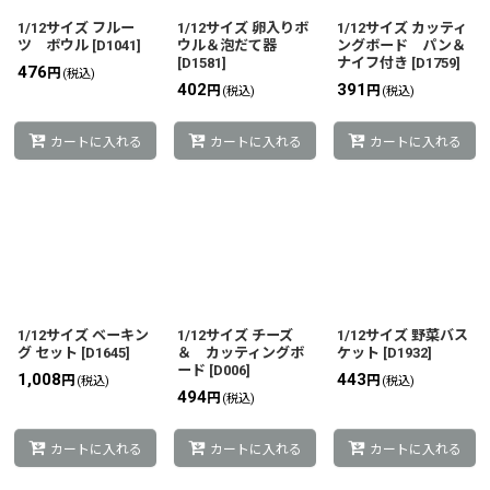
1/12サイズ フルー
1/12サイズ 卵入りボ
1/12サイズ カッティ
ツ ボウル
[
D1041
]
ウル＆泡だて器
ングボード パン＆
[
D1581
]
ナイフ付き
[
D1759
]
476
円
(税込)
402
391
円
円
(税込)
(税込)
カートに入れる
カートに入れる
カートに入れる
1/12サイズ ベーキン
1/12サイズ チーズ
1/12サイズ 野菜バス
グ セット
[
D1645
]
＆ カッティングボ
ケット
[
D1932
]
ード
[
D006
]
1,008
443
円
円
(税込)
(税込)
494
円
(税込)
カートに入れる
カートに入れる
カートに入れる