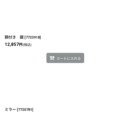
額付き 鏡
[
7723918
]
12,857
円
(税込)
カートに入れる
ミラー
[
7720781
]