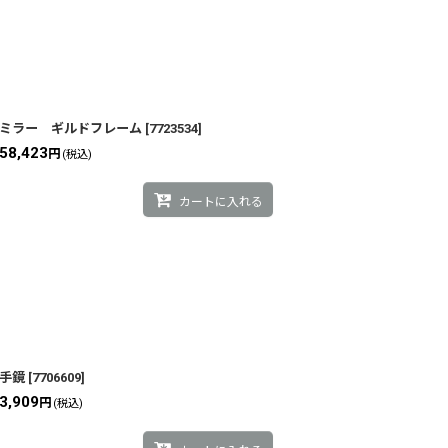
ミラー ギルドフレーム
[
7723534
]
58,423
円
(税込)
カートに入れる
手鏡
[
7706609
]
3,909
円
(税込)