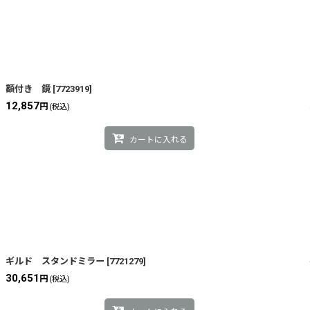
額付き 鏡
[
7723919
]
12,857
円
(税込)
カートに入れる
ギルド スタンドミラー
[
7721279
]
30,651
円
(税込)