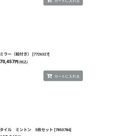
カートに入れる
ミラー（絵付き）
[
7726327
]
70,457
円
(税込)
カートに入れる
タイル ミントン 5枚セット
[
7850784
]