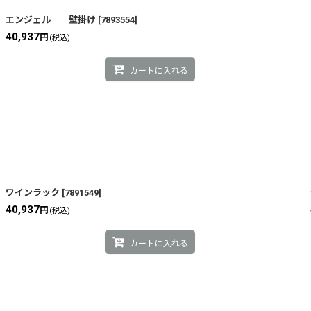
絞り込む
エンジェル 壁掛け
[
7893554
]
40,937
円
(税込)
カートに入れる
ワインラック
[
7891549
]
40,937
円
(税込)
カートに入れる