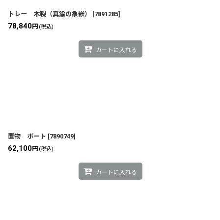
トレー 木製（真鍮の象嵌）
[
7891285
]
78,840
円
(税込)
カートに入れる
置物 ボート
[
7890749
]
62,100
円
(税込)
カートに入れる