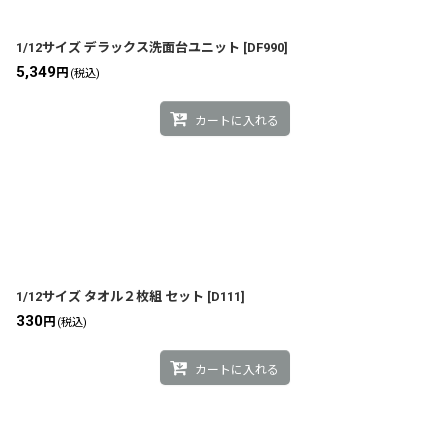
1/12サイズ デラックス洗面台ユニット
[
DF990
]
5,349
円
(税込)
カートに入れる
1/12サイズ タオル２枚組 セット
[
D111
]
330
円
(税込)
カートに入れる