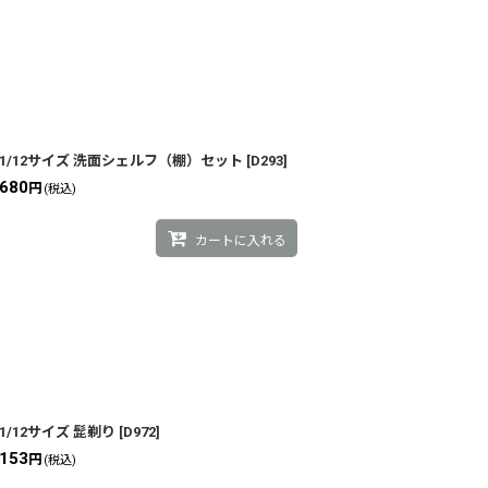
1/12サイズ 洗面シェルフ（棚）セット
[
D293
]
680
円
(税込)
カートに入れる
1/12サイズ 髭剃り
[
D972
]
153
円
(税込)