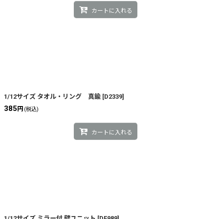
カートに入れる
1/12サイズ タオル・リング 真鍮
[
D2339
]
385
円
(税込)
カートに入れる
1/12サイズ ミラー付 壁ユニット
[
DF989
]