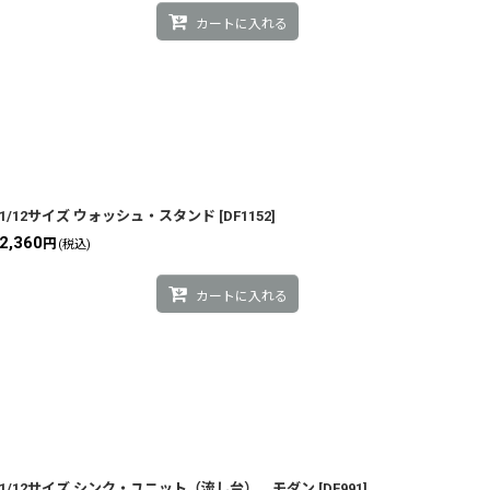
カートに入れる
1/12サイズ ウォッシュ・スタンド
[
DF1152
]
2,360
円
(税込)
カートに入れる
1/12サイズ シンク・ユニット（流し台） モダン
[
DF991
]