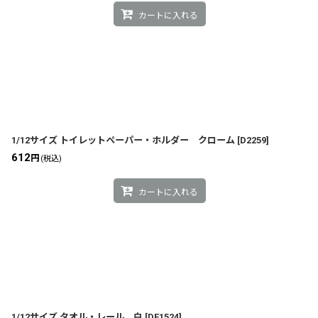
カートに入れる
1/12サイズ トイレットペーパー・ホルダー クローム
[
D2259
]
612
円
(税込)
カートに入れる
1/12サイズ タオル・レール 白
[
DF1524
]