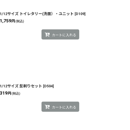
1/12サイズ トイレタリー(洗面）・ユニット
[
D109
]
1,759
円
(税込)
カートに入れる
1/12サイズ 髭剃りセット
[
D504
]
319
円
(税込)
カートに入れる