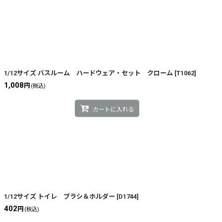
1/12サイズ バスルーム ハードウェア・セット クローム
[
T1062
]
1,008
円
(税込)
カートに入れる
1/12サイズ トイレ ブラシ＆ホルダー
[
D1744
]
402
円
(税込)