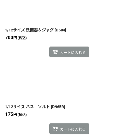
1/12サイズ 洗面器＆ジャグ
[
D584
]
700
円
(税込)
カートに入れる
1/12サイズ バス ソルト
[
D965B
]
175
円
(税込)
カートに入れる