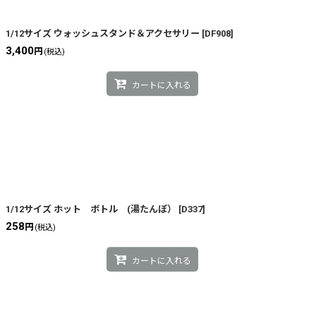
絞り込む
1/12サイズ ウォッシュスタンド＆アクセサリー
[
DF908
]
3,400
円
(税込)
カートに入れる
1/12サイズ ホット ボトル (湯たんぽ）
[
D337
]
258
円
(税込)
カートに入れる