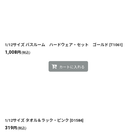
1/12サイズ バスルーム ハードウェア・セット ゴールド
[
T1061
]
1,008
円
(税込)
カートに入れる
1/12サイズ タオル＆ラック・ピンク
[
D1584
]
319
円
(税込)