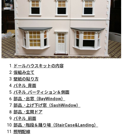
ドールハウスキットの内容
仮組み立て
壁紙の貼り方
パネル_背面
パネル_パーティション＆側面
部品_･出窓（BayWindow）
部品_･上げ下げ窓（SashWindow）
部品_･玄関ドア
パネル_前面
部品_･階段＆踊り場（StairCase&Landing）
照明配線