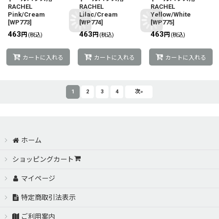
RACHEL
RACHEL
RACHEL
Pink/Cream
Lilac/Cream
Yellow/White
[
WP773
]
[
WP774
]
[
WP775
]
463
463
463
円
円
円
(税込)
(税込)
(税込)
カートに入れる
カートに入れる
カートに入れる
1
2
3
4
次
»
ホーム
ショッピングカート
マイページ
特定商取引法表示
ご利用案内