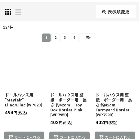
表示順変更
閉じる
224
件
表示数
:
1
2
3
4
次
»
並び順
:
絞り込む
ドールハウス用
ドールハウス用 壁
ドールハウス用 壁
"Mayfair"
紙 ボーダー用 長
紙 ボーダー用 長
Lilac/Lilac
[
WP823
]
さ:約42cm Toy
さ:約42cm
Box Border Pink
Farmyard Border
494
円
(税込)
[
WP795B
]
[
WP799B
]
402
402
円
円
(税込)
(税込)
カートに入れる
カートに入れる
カートに入れる