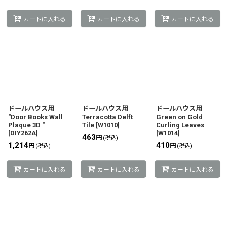
カートに入れる
カートに入れる
カートに入れる
ドールハウス用
ドールハウス用
ドールハウス用
"Door Books Wall
Terracotta Delft
Green on Gold
Plaque 3D "
Tile
[
W1010
]
Curling Leaves
[
DIY262A
]
[
W1014
]
463
円
(税込)
1,214
410
円
円
(税込)
(税込)
カートに入れる
カートに入れる
カートに入れる