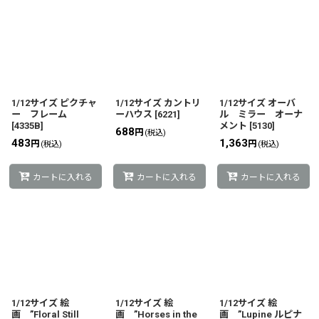
1/12サイズ ピクチャ
1/12サイズ カントリ
1/12サイズ オーバ
ー フレーム
ーハウス
[
6221
]
ル ミラー オーナ
[
4335B
]
メント
[
5130
]
688
円
(税込)
483
1,363
円
円
(税込)
(税込)
カートに入れる
カートに入れる
カートに入れる
1/12サイズ 絵
1/12サイズ 絵
1/12サイズ 絵
画 ”Floral Still
画 ”Horses in the
画 ”Lupine ルピナ