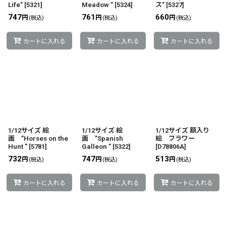
Life”
[
5321
]
Meadow ”
[
5324
]
ス”
[
5327
]
747
761
660
円
円
円
(税込)
(税込)
(税込)
カートに入れる
カートに入れる
カートに入れる
1/12サイズ 絵
1/12サイズ 絵
1/12サイズ 額入り
画 ”Horses on the
画 ”Spanish
絵 フラワー
Hunt ”
[
5781
]
Galleon ”
[
5322
]
[
D78806A
]
732
747
513
円
円
円
(税込)
(税込)
(税込)
カートに入れる
カートに入れる
カートに入れる