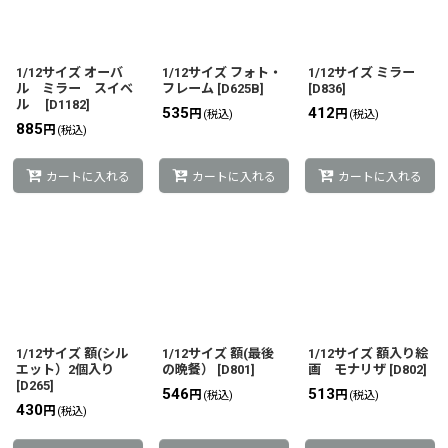
並び順
:
絞り込む
1/12サイズ オーバ
1/12サイズ フォト・
1/12サイズ ミラー
ル ミラー スイベ
フレーム
[
D625B
]
[
D836
]
ル
[
D1182
]
535
412
円
円
(税込)
(税込)
885
円
(税込)
カートに入れる
カートに入れる
カートに入れる
1/12サイズ 額(シル
1/12サイズ 額(最後
1/12サイズ 額入り絵
エット）2個入り
の晩餐）
[
D801
]
画 モナリザ
[
D802
]
[
D265
]
546
513
円
円
(税込)
(税込)
430
円
(税込)