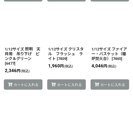
1/12サイズ 照明 天
1/12サイズ クリスタ
1/12サイズ ファイア
井用 吊り下げ ピ
ル フラッシュ ラ
ー・バスケット（暖
ンク＆グリーン
イト
[
7409
]
炉焚火台）
[
7465
]
[
6477
]
1,960
4,046
円
円
(税込)
(税込)
2,346
円
(税込)
カートに入れる
カートに入れる
カートに入れる