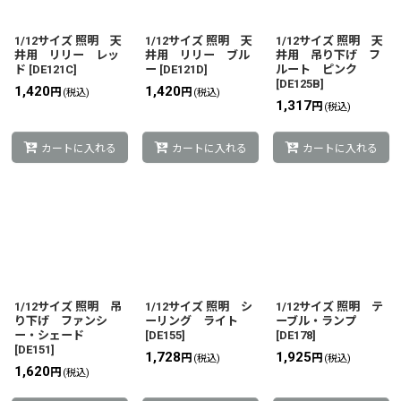
1/12サイズ 照明 天
1/12サイズ 照明 天
1/12サイズ 照明 天
井用 リリー レッ
井用 リリー ブル
井用 吊り下げ フ
ド
[
DE121C
]
ー
[
DE121D
]
ルート ピンク
[
DE125B
]
1,420
1,420
円
円
(税込)
(税込)
1,317
円
(税込)
カートに入れる
カートに入れる
カートに入れる
1/12サイズ 照明 吊
1/12サイズ 照明 シ
1/12サイズ 照明 テ
り下げ ファンシ
ーリング ライト
ーブル・ランプ
ー・シェード
[
DE155
]
[
DE178
]
[
DE151
]
1,728
1,925
円
円
(税込)
(税込)
1,620
円
(税込)