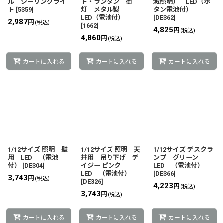
ル シーリングライ
ト・ランタン 街
滅照明） LED（ボ
ト
[
5359
]
灯 メタル製
タン電池付）
LED（電池付）
[
DE362
]
2,987
円
(税込)
[
1662
]
4,825
円
(税込)
4,860
円
(税込)
カートに入れる
カートに入れる
カートに入れる
1/12サイズ 照明 壁
1/12サイズ 照明 天
1/12サイズ デスクラ
用 LED （電池
井用 吊り下げ デ
ンプ グリーン
付）
[
DE304
]
イジー ピンク
LED （電池付）
LED （電池付）
[
DE366
]
3,743
円
(税込)
[
DE326
]
4,223
円
(税込)
3,743
円
(税込)
カートに入れる
カートに入れる
カートに入れる