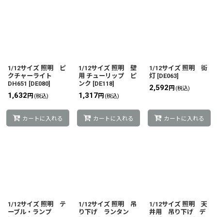
表示数
:
並び順
:
絞り込む
1/12サイズ 照明 ピ
1/12サイズ 照明 壁
1/12サイズ 照明 街
クチャーライト
用 チューリップ ピ
灯
[
DE063
]
DH651
[
DE080
]
ンク
[
DE118
]
2,592
円
(税込)
1,632
1,317
円
円
(税込)
(税込)
カートに入れる
カートに入れる
カートに入れる
1/12サイズ 照明 テ
1/12サイズ 照明 吊
1/12サイズ 照明 天
ーブル・ランプ
り下げ ランタン
井用 吊り下げ デ