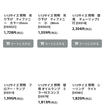
1/12サイズ 照明 吊
1/12サイズ 照明 吊
1/12サイズ 照明 壁
り下げ ティファニ
り下げ ティファニ
用 チューリップ2
ー カラー35mm
ー 小 28mm
灯
[
DE018
]
[
DE002C
]
[
DE002S
]
2,304
円
(税込)
1,728
1,559
円
円
(税込)
(税込)
カートに入れる
カートに入れる
カートに入れる
1/12サイズ 照明 フ
1/12サイズ 照明 壁
1/12サイズ 照明 シ
ロアー・ランプ
用 オイルランプ ミ
ーリング ライト
[
DE019
]
ラー付スコンス
[
DE081
]
[
DE079
]
1,995
1,820
円
円
(税込)
(税込)
1,813
円
(税込)