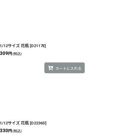
1/12サイズ 花瓶
[
D2117E
]
309
円
(税込)
カートに入れる
1/12サイズ 花瓶
[
D2236D
]
330
円
(税込)