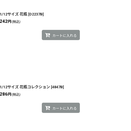
1/12サイズ 花瓶
[
D2237B
]
242
円
(税込)
カートに入れる
1/12サイズ 花瓶コレクション
[
4847B
]
286
円
(税込)
カートに入れる