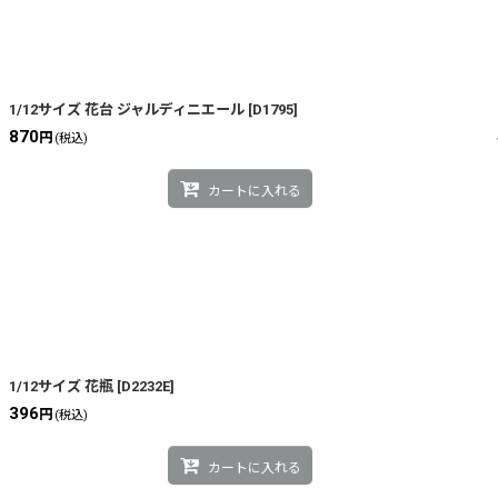
1/12サイズ 花台 ジャルディニエール
[
D1795
]
870
円
(税込)
カートに入れる
1/12サイズ 花瓶
[
D2232E
]
396
円
(税込)
カートに入れる