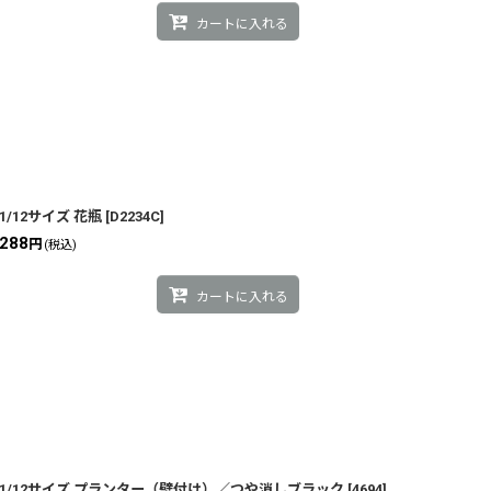
カートに入れる
1/12サイズ 花瓶
[
D2234C
]
288
円
(税込)
カートに入れる
1/12サイズ プランター（壁付け）／つや消しブラック
[
4694
]