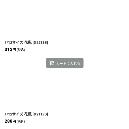
1/12サイズ 花瓶
[
D2233B
]
313
円
(税込)
カートに入れる
1/12サイズ 花瓶
[
D2118D
]
288
円
(税込)