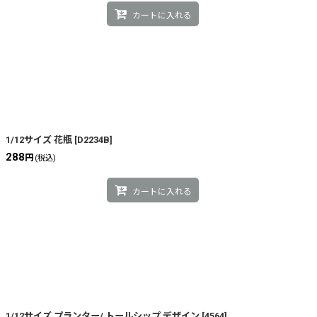
カートに入れる
1/12サイズ 花瓶
[
D2234B
]
288
円
(税込)
カートに入れる
1/12サイズ プランター/ トールシップ デザイン
[
4564
]