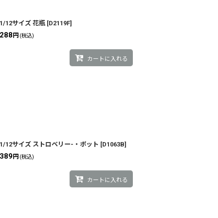
1/12サイズ 花瓶
[
D2119F
]
288
円
(税込)
カートに入れる
1/12サイズ ストロベリー-・ポット
[
D1063B
]
389
円
(税込)
カートに入れる