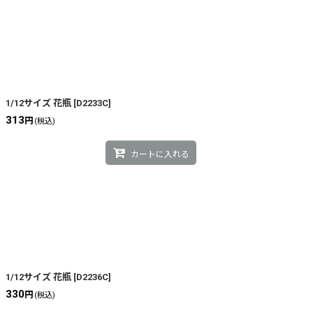
1/12サイズ 花瓶
[
D2233C
]
313
円
(税込)
カートに入れる
1/12サイズ 花瓶
[
D2236C
]
330
円
(税込)