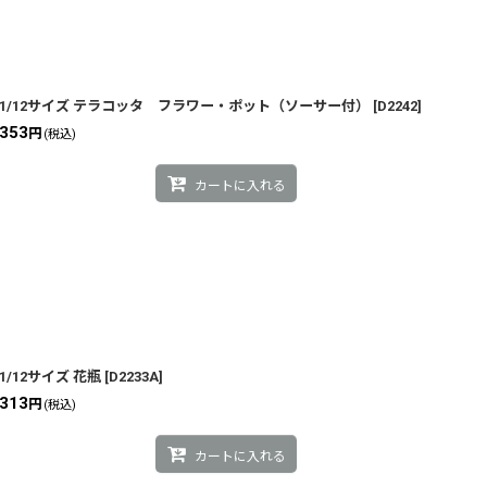
1/12サイズ テラコッタ フラワー・ポット（ソーサー付）
[
D2242
]
353
円
(税込)
カートに入れる
1/12サイズ 花瓶
[
D2233A
]
313
円
(税込)
カートに入れる