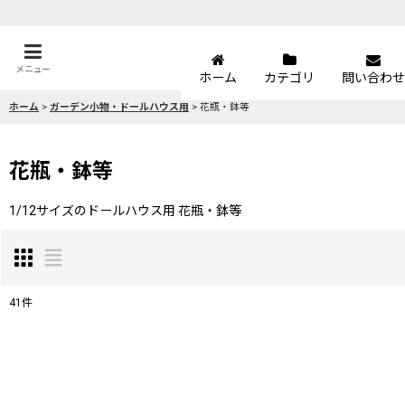
メニュー
ホーム
カテゴリ
問い合わせ
ホーム
>
ガーデン小物・ドールハウス用
>
花瓶・鉢等
花瓶・鉢等
1/12サイズのドールハウス用 花瓶・鉢等
41
件
表示数
:
並び順
: