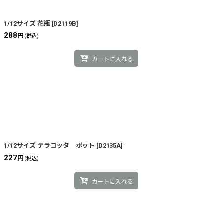
絞り込む
1/12サイズ 花瓶
[
D2119B
]
288
円
(税込)
カートに入れる
1/12サイズ テラコッタ ポット
[
D2135A
]
227
円
(税込)
カートに入れる