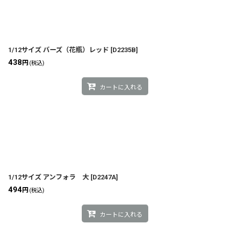
1/12サイズ バーズ（花瓶）レッド
[
D2235B
]
438
円
(税込)
カートに入れる
1/12サイズ アンフォラ 大
[
D2247A
]
494
円
(税込)
カートに入れる