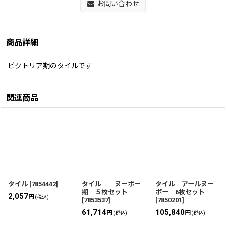
お問い合わせ
商品詳細
ビクトリア期のタイルです
関連商品
タイル
[
7854442
]
タイル ヌーボー
タイル アールヌー
期 ５枚セット
ボー 6枚セット
2,057
円
(税込)
[
7853537
]
[
7850201
]
61,714
105,840
円
円
(税込)
(税込)