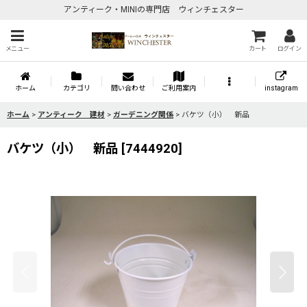
アンティーク・MINIの専門店 ウィンチェスター
メニュー
カート
ログイン
ホーム
カテゴリ
問い合わせ
ご利用案内
instagram
ホーム
>
アンティーク 建材
>
ガーデニング関係
>
バケツ（小） 新品
バケツ（小） 新品
[
7444920
]