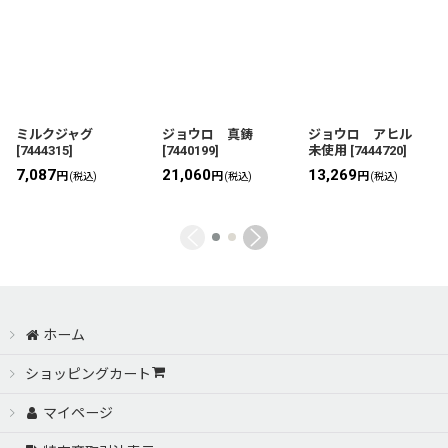
ミルクジャグ
ジョウロ 真鋳
ジョウロ アヒル
[
7444315
]
[
7440199
]
未使用
[
7444720
]
7,087
21,060
13,269
円
円
円
(税込)
(税込)
(税込)
ホーム
ショッピングカート
マイページ