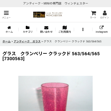
アンティーク・MINIの専門店 ウィンチェスター
メニュー
カート
ログイン
ホーム
カテゴリ
問い合わせ
ご利用案内
instagram
ホーム
>
アンティーク ガラス
>
グラス クランベリー クラックド 563/564/565
グラス クランベリー クラックド 563/564/565
[
7300563
]