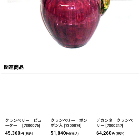
関連商品
クランベリー ピュ
クランベリー ボン
デカンタ クランベ
ーター
[
7300076
]
ボン入
[
7300074
]
リー
[
7300247
]
45,360
51,840
64,260
円
円
円
(税込)
(税込)
(税込)