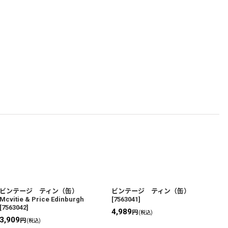
ビンテージ ティン（缶）
ビンテージ ティン（缶）
Mcvitie & Price Edinburgh
[
7563041
]
[
[
7563042
]
4,989
3
円
(税込)
3,909
円
(税込)