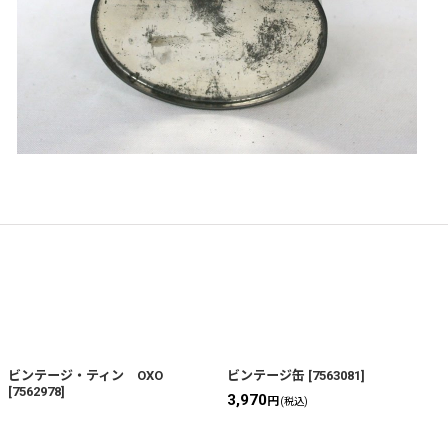
ビンテージ・ティン OXO
ビンテージ缶
[
7563081
]
[
7562978
]
3,970
円
(税込)