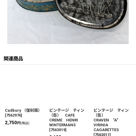
関連商品
Cadbury （復刻版）
ビンテージ ティン
ビンテージ ティン
[
7562976
]
（缶） CAFE
（缶）
CREME HENRI
CRAVEN ”A"
2,750
円
(税込)
WINTERMANS
VIRINIA
[
7563019
]
CAGARETTES
[
7563011
]