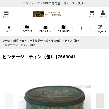
アンティーク・MINIの専門店 ウィンチェスター
メニュー
カート
ログイン
ホーム
カテゴリ
問い合わせ
ご利用案内
instagram
ホーム
>
雑貨（缶・キーホルダー・絵・その他）
>
ティン（缶）
>
ビンテージ ティン（缶）
ビンテージ ティン（缶）
[
7563041
]