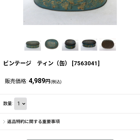
ビンテージ ティン（缶）
[
7563041
]
4,989
販売価格
:
円
(税込)
数量
:
返品特約に関する重要事項