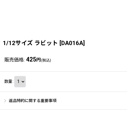
1/12サイズ ラビット
[
DA016A
]
425
販売価格
:
円
(税込)
数量
:
返品特約に関する重要事項