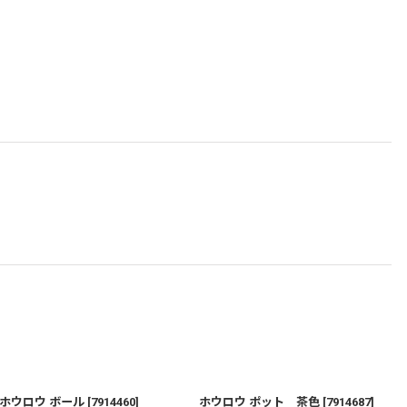
ホウロウ ボール
[
7914460
]
ホウロウ ポット 茶色
[
7914687
]