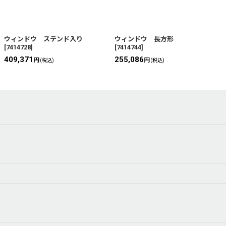
ウィンドウ ステンド入り
ウィンドウ 長方形
[
7414728
]
[
7414744
]
409,371
255,086
円
円
(税込)
(税込)