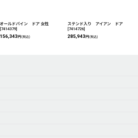
オールドパイン ドア 女性
ステンド入り アイアン ドア
[
7414379
]
[
7414726
]
156,343
285,943
円
円
(税込)
(税込)