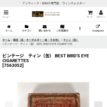
アンティーク・MINIの専門店 ウィンチェスター
メニュー
カート
ログイン
ホーム
カテゴリ
問い合わせ
ご利用案内
instagram
ホーム
>
雑貨（缶・キーホルダー・絵・その他）
>
ティン（缶）
>
ビンテージ ティン（缶） BEST BIRD'S EYE CIGARETTES
ビンテージ ティン（缶） BEST BIRD'S EYE
CIGARETTES
[
7563052
]