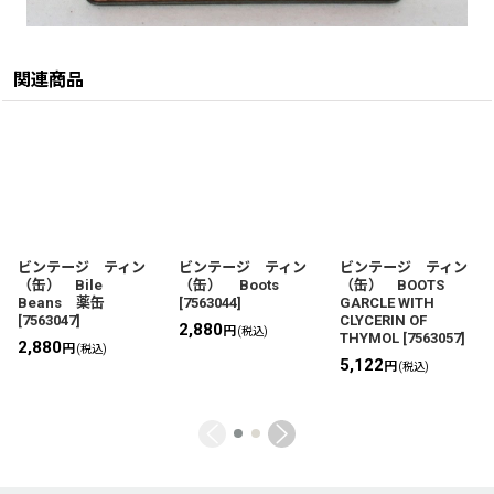
関連商品
ビンテージ ティン
ビンテージ ティン
ビンテージ ティン
（缶） Bile
（缶） Boots
（缶） BOOTS
Beans 薬缶
[
7563044
]
GARCLE WITH
[
7563047
]
CLYCERIN OF
2,880
円
(税込)
THYMOL
[
7563057
]
2,880
円
(税込)
5,122
円
(税込)