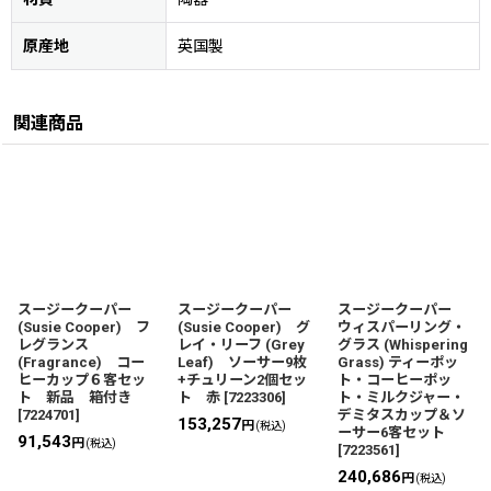
原産地
英国製
関連商品
スージークーパー
スージークーパー
スージークーパー
(Susie Cooper) フ
(Susie Cooper) グ
ウィスパーリング・
レグランス
レイ・リーフ (Grey
グラス (Whispering
(Fragrance) コー
Leaf) ソーサー9枚
Grass) ティーポッ
ヒーカップ６客セッ
+チュリーン2個セッ
ト・コーヒーポッ
ト 新品 箱付き
ト 赤
[
7223306
]
ト・ミルクジャー・
[
7224701
]
デミタスカップ＆ソ
153,257
円
(税込)
ーサー6客セット
91,543
円
(税込)
[
7223561
]
240,686
円
(税込)