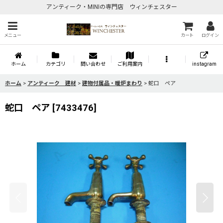
アンティーク・MINIの専門店 ウィンチェスター
メニュー
カート
ログイン
ホーム
カテゴリ
問い合わせ
ご利用案内
instagram
ホーム
>
アンティーク 建材
>
建物付属品・暖炉まわり
>
蛇口 ペア
蛇口 ペア
[
7433476
]