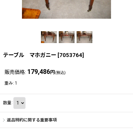
テーブル マホガニー
[
7053764
]
179,486
販売価格
:
円
(税込)
重み
:
1
数量
:
返品特約に関する重要事項