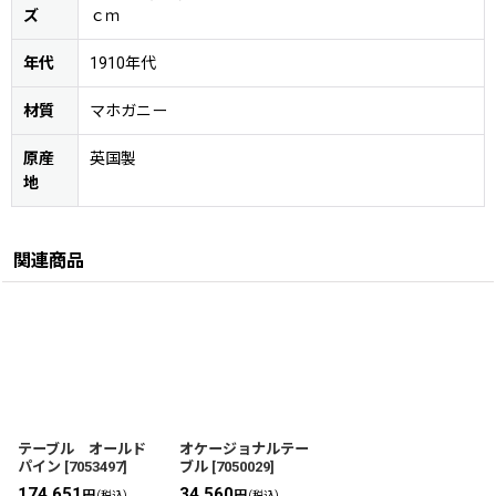
ズ
ｃｍ
年代
1910年代
材質
マホガニー
原産
英国製
地
関連商品
テーブル オールド
オケージョナルテー
パイン
[
7053497
]
ブル
[
7050029
]
174,651
34,560
円
円
(税込)
(税込)