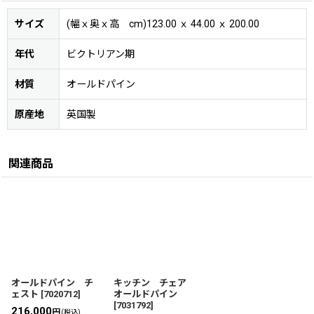
サイズ
(幅ｘ奥ｘ高 cm)123.00 ｘ 44.00 ｘ 200.00
年代
ビクトリアン期
材質
オールドパイン
原産地
英国製
関連商品
オールドパイン チ
キッチン チェア
ェスト
[
7020712
]
オールドパイン
[
7031792
]
216,000
円
(税込)