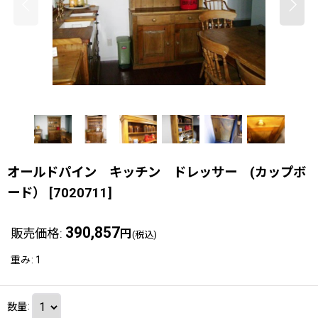
オールドパイン キッチン ドレッサー (カップボ
ード）
[
7020711
]
390,857
販売価格
:
円
(税込)
重み
:
1
数量
: