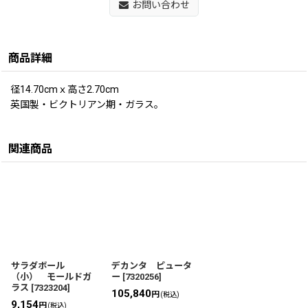
お問い合わせ
商品詳細
径14.70cmｘ高さ2.70cm
英国製・ビクトリアン期・ガラス。
関連商品
サラダボール
デカンタ ピュータ
（小） モールドガ
ー
[
7320256
]
ラス
[
7323204
]
105,840
円
(税込)
9,154
円
(税込)