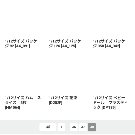
1/12サイズ パッケー
1/12サイズ パッケー
1/12サイズ パッケー
ジ 92
[
A4_091
]
ジ 126
[
A4_125
]
ジ 350
[
A4_342
]
1/12サイズ ハム ス
1/12サイズ 花束
1/12サイズ ベビー
ライス 3枚
[
D252F
]
ドール プラスティ
[
HM064
]
ック
[
DP189
]
...
«
前
1
36
37
38