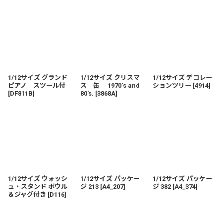
並び順
:
絞り込む
1/12サイズ グランド
1/12サイズ クリスマ
1/12サイズ デコレー
ピアノ スツール付
ス 缶 1970's and
ションツリー
[
4914
]
[
DF811B
]
80's.
[
3868A
]
1/12サイズ ウォッシ
1/12サイズ パッケー
1/12サイズ パッケー
ュ・スタンド ボウル
ジ 213
[
A4_207
]
ジ 382
[
A4_374
]
＆ジャグ付き
[
D116
]