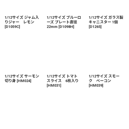
1/12サイズ ジャム入
1/12サイズ ブルーロ
1/12サイズ ガラス製
りジャー レモン
ーズ プレート直径
キャニスター 1個
[
D1059C
]
22mm
[
D1098H
]
[
D1265
]
1/12サイズ サーモン
1/12サイズ トマト
1/12サイズ スモー
切り身
[
HM024
]
スライス 6枚入り
ク ベーコン
[
HM031
]
[
HM039
]