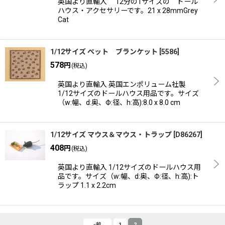
英国より直輸入 12分の1サイズの ドール
ハウス・アクセサリーです。21 x 28mmGrey
Cat
1/12サイズ ペット ブランケット
[
5586
]
578
円
(税込)
英国より直輸入 英国エンポリューム社製
1/12サイズのドールハウス用品です。サイズ
（w:幅、d:奥、Ф:径、h:高):8.0 x 8.0 cm
1/12サイズ マウス＆マウス・トラップ
[
D86267
]
408
円
(税込)
英国より直輸入 1/12サイズのドールハウス用
品です。サイズ（w:幅、d:奥、Ф:径、h:高):ト
ラップ 1.1 x 2.2cm
«
前
1
2