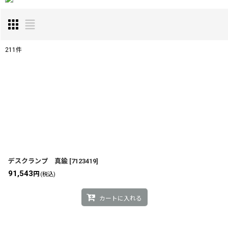
211
件
表示数
:
並び順
:
デスクランプ 真鍮
[
7123419
]
91,543
円
(税込)
カートに入れる