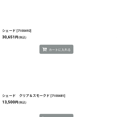
シェード
[
7100492
]
30,651
円
(税込)
カートに入れる
シェード クリア＆スモークド
[
7100481
]
13,500
円
(税込)