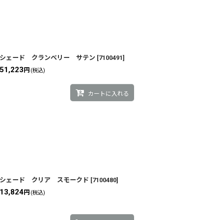
シェード クランベリー サテン
[
7100491
]
51,223
円
(税込)
カートに入れる
シェード クリア スモークド
[
7100480
]
13,824
円
(税込)