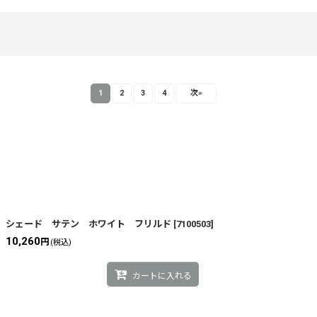
1
2
3
4
次
»
絞り込む
シェード サテン ホワイト フリルド
[
7100503
]
10,260
円
(税込)
カートに入れる