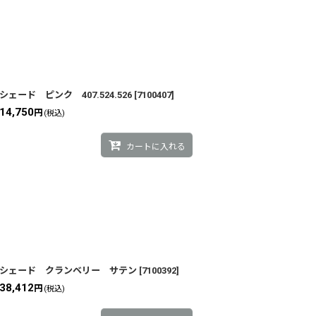
シェード ピンク 407.524.526
[
7100407
]
14,750
円
(税込)
カートに入れる
シェード クランベリー サテン
[
7100392
]
38,412
円
(税込)